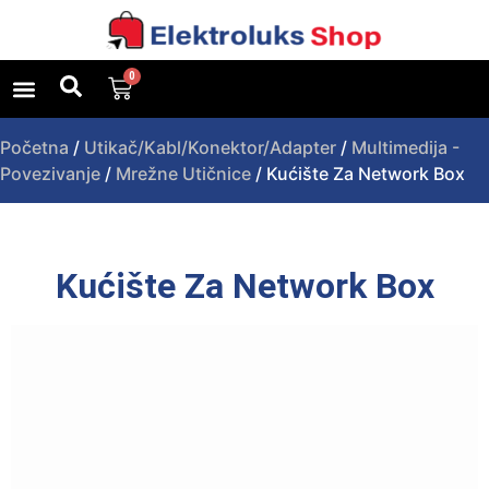
0
Uslovi poslovanja
Upit za proizvod
Početna
/
Utikač/Kabl/Konektor/Adapter
/
Multimedija -
Povezivanje
/
Mrežne Utičnice
/ Kućište Za Network Box
Kućište Za Network Box