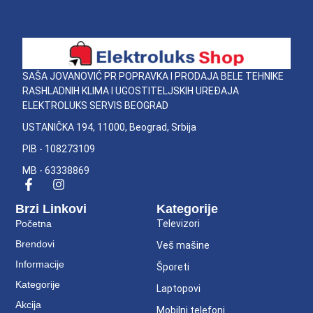
SAŠA JOVANOVIĆ PR POPRAVKA I PRODAJA BELE TEHNIKE
RASHLADNIH KLIMA I UGOSTITELJSKIH UREĐAJA
ELEKTROLUKS SERVIS BEOGRAD
USTANIČKA 194, 11000, Beograd, Srbija
PIB - 108273109
MB - 63338869
Brzi Linkovi
Kategorije
Početna
Televizori
Brendovi
Veš mašine
Informacije
Šporeti
Kategorije
Laptopovi
Akcija
Mobilni telefoni