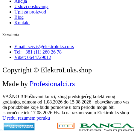
Akcija
Uslovi poslovanja
Upit za proizvod
Blog
Kontakt
Kontak info
Email: servis@elektroluks.co.rs
Tel: +381 (11) 260 26 78
Viber: 0644729012
Copyright © ElektroLuks.shop
Made by
Profesionalci.rs
VAŽNO !!!Poštovani kupci, zbog predstojećeg kolektivnog
godisnjeg odmora od 1.08.2026 do 15.08.2026 , obaveštavamo vas
da porudzbine koje budu porucene u tom periodu mogu biti
isporučene tek 17.08.2026.Hvala na razumevanju.Elektroluks shop
U redu, razumem poruku