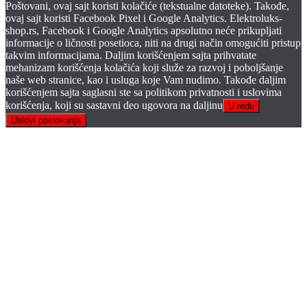
Poštovani, ovaj sajt koristi kolačiće (tekstualne datoteke). Takođe,
ovaj sajt koristi Facebook Pixel i Google Analytics. Elektroluks-
shop.rs, Facebook i Google Analytics apsolutno neće prikupljati
informacije o ličnosti posetioca, niti na drugi način omogućiti pristup
takvim informacijama. Daljim korišćenjem sajta prihvatate
mehanizam korišćenja kolačića koji služe za razvoj i poboljšanje
naše web stranice, kao i usluga koje Vam nudimo. Takođe daljim
korišćenjem sajta saglasni ste sa politikom privatnosti i uslovima
korišćenja, koji su sastavni deo ugovora na daljinu
U redu
Uslovi poslovanja