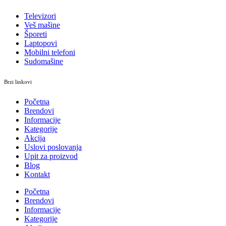
Televizori
Veš mašine
Šporeti
Laptopovi
Mobilni telefoni
Sudomašine
Brzi linkovi
Početna
Brendovi
Informacije
Kategorije
Akcija
Uslovi poslovanja
Upit za proizvod
Blog
Kontakt
Početna
Brendovi
Informacije
Kategorije