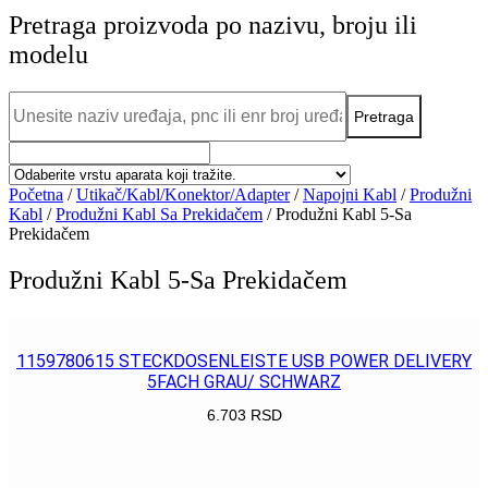
Pretraga proizvoda po nazivu, broju ili
modelu
Početna
/
Utikač/Kabl/Konektor/Adapter
/
Napojni Kabl
/
Produžni
Kabl
/
Produžni Kabl Sa Prekidačem
/ Produžni Kabl 5-Sa
Prekidačem
Produžni Kabl 5-Sa Prekidačem
1159780615 STECKDOSENLEISTE USB POWER DELIVERY
5FACH GRAU/ SCHWARZ
6.703
RSD
POGLEDAJ