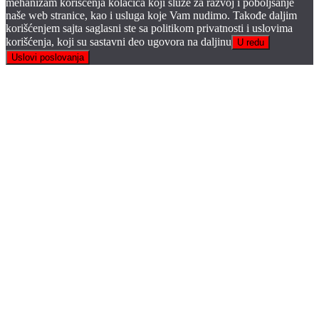
mehanizam korišćenja kolačića koji služe za razvoj i poboljšanje
naše web stranice, kao i usluga koje Vam nudimo. Takođe daljim
korišćenjem sajta saglasni ste sa politikom privatnosti i uslovima
korišćenja, koji su sastavni deo ugovora na daljinu
U redu
Uslovi poslovanja