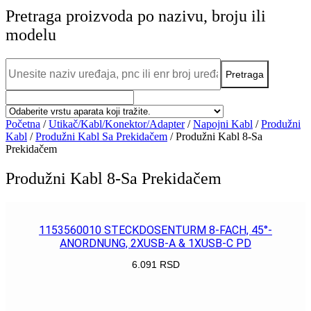
Pretraga proizvoda po nazivu, broju ili
modelu
Početna
/
Utikač/Kabl/Konektor/Adapter
/
Napojni Kabl
/
Produžni
Kabl
/
Produžni Kabl Sa Prekidačem
/ Produžni Kabl 8-Sa
Prekidačem
Produžni Kabl 8-Sa Prekidačem
1153560010 STECKDOSENTURM 8-FACH, 45°-
ANORDNUNG, 2XUSB-A & 1XUSB-C PD
6.091
RSD
POGLEDAJ