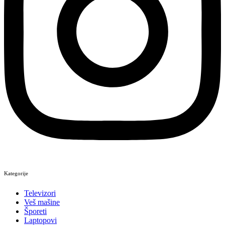
Kategorije
Televizori
Veš mašine
Šporeti
Laptopovi