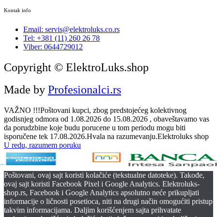
Kontak info
Email: servis@elektroluks.co.rs
Tel: +381 (11) 260 26 78
Viber: 0644729012
Copyright © ElektroLuks.shop
Made by
Profesionalci.rs
VAŽNO !!!Poštovani kupci, zbog predstojećeg kolektivnog
godisnjeg odmora od 1.08.2026 do 15.08.2026 , obaveštavamo vas
da porudzbine koje budu porucene u tom periodu mogu biti
isporučene tek 17.08.2026.Hvala na razumevanju.Elektroluks shop
U redu, razumem poruku
Poštovani, ovaj sajt koristi kolačiće (tekstualne datoteke). Takođe,
ovaj sajt koristi Facebook Pixel i Google Analytics. Elektroluks-
shop.rs, Facebook i Google Analytics apsolutno neće prikupljati
informacije o ličnosti posetioca, niti na drugi način omogućiti pristup
takvim informacijama. Daljim korišćenjem sajta prihvatate