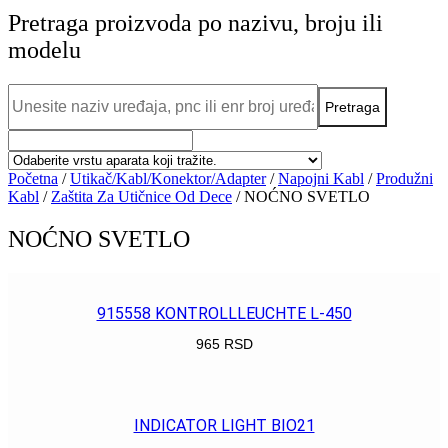
Pretraga proizvoda po nazivu, broju ili
modelu
Početna
/
Utikač/Kabl/Konektor/Adapter
/
Napojni Kabl
/
Produžni
Kabl
/
Zaštita Za Utičnice Od Dece
/ NOĆNO SVETLO
NOĆNO SVETLO
915558 KONTROLLLEUCHTE L-450
965
RSD
POGLEDAJ
INDICATOR LIGHT BIO21