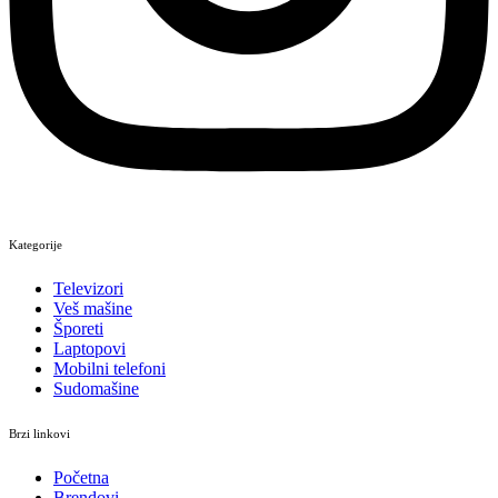
Kategorije
Televizori
Veš mašine
Šporeti
Laptopovi
Mobilni telefoni
Sudomašine
Brzi linkovi
Početna
Brendovi