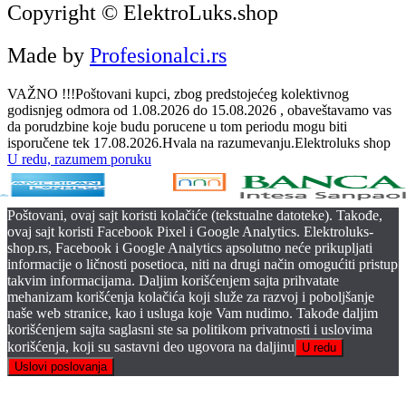
Copyright © ElektroLuks.shop
Made by
Profesionalci.rs
VAŽNO !!!Poštovani kupci, zbog predstojećeg kolektivnog
godisnjeg odmora od 1.08.2026 do 15.08.2026 , obaveštavamo vas
da porudzbine koje budu porucene u tom periodu mogu biti
isporučene tek 17.08.2026.Hvala na razumevanju.Elektroluks shop
U redu, razumem poruku
Poštovani, ovaj sajt koristi kolačiće (tekstualne datoteke). Takođe,
ovaj sajt koristi Facebook Pixel i Google Analytics. Elektroluks-
shop.rs, Facebook i Google Analytics apsolutno neće prikupljati
informacije o ličnosti posetioca, niti na drugi način omogućiti pristup
takvim informacijama. Daljim korišćenjem sajta prihvatate
mehanizam korišćenja kolačića koji služe za razvoj i poboljšanje
naše web stranice, kao i usluga koje Vam nudimo. Takođe daljim
korišćenjem sajta saglasni ste sa politikom privatnosti i uslovima
korišćenja, koji su sastavni deo ugovora na daljinu
U redu
Uslovi poslovanja