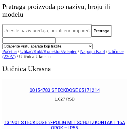
Pretraga proizvoda po nazivu, broju ili
modelu
Početna
/
Utikač/Kabl/Konektor/Adapter
/
Napojni Kabl
/
Utičnice
(220V)
/ Utičnica Ukrasna
Utičnica Ukrasna
00154783 STECKDOSE 05171214
1.627
RSD
POGLEDAJ
131901 STECKDOSE 2-POLIG MIT SCHUTZKONTAKT 16A
OROK – IP55