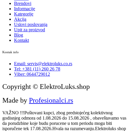
Brendovi
Informacije
Kategorije
Akcija
Uslovi poslovanja
Upit za proizvod
Blog
Kontakt
Kontak info
Email: servis@elektroluks.co.rs
Tel: +381 (11) 260 26 78
Viber: 0644729012
Copyright © ElektroLuks.shop
Made by
Profesionalci.rs
VAŽNO !!!Poštovani kupci, zbog predstojećeg kolektivnog
godisnjeg odmora od 1.08.2026 do 15.08.2026 , obaveštavamo vas
da porudzbine koje budu porucene u tom periodu mogu biti
isporučene tek 17.08.2026.Hvala na razumevanju.Elektroluks shop