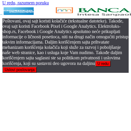
U redu, razumem poruku
Poštovani, ovaj sajt koristi kolačiće (tekstualne datoteke). Takođe,
ovaj sajt koristi Facebook Pixel i Google Analytics. Elektroluks-
shop.rs, Facebook i Google Analytics apsolutno neće prikupljati
informacije o ličnosti posetioca, niti na drugi način omogućiti pristup
takvim informacijama. Daljim korišćenjem sajta prihvatate
mehanizam korišćenja kolačića koji služe za razvoj i poboljšanje
naše web stranice, kao i usluga koje Vam nudimo. Takođe daljim
korišćenjem sajta saglasni ste sa politikom privatnosti i uslovima
korišćenja, koji su sastavni deo ugovora na daljinu
U redu
Uslovi poslovanja