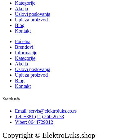
Kategorije
Akcija
Uslovi poslovanja
Upit za proizvod
Blog
Kontakt
Početna
Brendovi
Informacije
Kategorije
Akcija
Uslovi poslovanja
Upit za proizvod
Blog
Kontakt
Kontak info
Email: servis@elektroluks.co.rs
Tel: +381 (11) 260 26 78
Viber: 0644729012
Copyright © ElektroLuks.shop