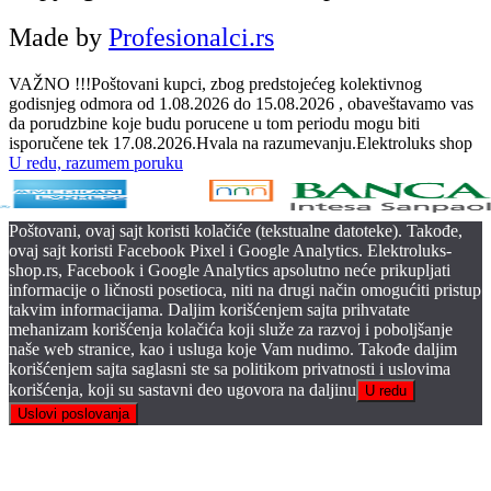
Made by
Profesionalci.rs
VAŽNO !!!Poštovani kupci, zbog predstojećeg kolektivnog
godisnjeg odmora od 1.08.2026 do 15.08.2026 , obaveštavamo vas
da porudzbine koje budu porucene u tom periodu mogu biti
isporučene tek 17.08.2026.Hvala na razumevanju.Elektroluks shop
U redu, razumem poruku
Poštovani, ovaj sajt koristi kolačiće (tekstualne datoteke). Takođe,
ovaj sajt koristi Facebook Pixel i Google Analytics. Elektroluks-
shop.rs, Facebook i Google Analytics apsolutno neće prikupljati
informacije o ličnosti posetioca, niti na drugi način omogućiti pristup
takvim informacijama. Daljim korišćenjem sajta prihvatate
mehanizam korišćenja kolačića koji služe za razvoj i poboljšanje
naše web stranice, kao i usluga koje Vam nudimo. Takođe daljim
korišćenjem sajta saglasni ste sa politikom privatnosti i uslovima
korišćenja, koji su sastavni deo ugovora na daljinu
U redu
Uslovi poslovanja