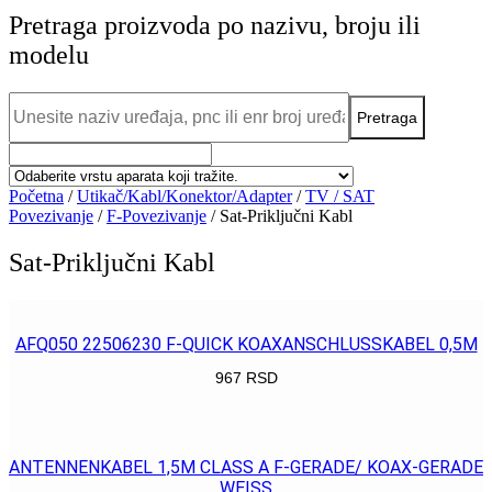
Pretraga proizvoda po nazivu, broju ili
modelu
Početna
/
Utikač/Kabl/Konektor/Adapter
/
TV / SAT
Povezivanje
/
F-Povezivanje
/ Sat-Priključni Kabl
Sat-Priključni Kabl
AFQ050 22506230 F-QUICK KOAXANSCHLUSSKABEL 0,5M
967
RSD
POGLEDAJ
ANTENNENKABEL 1,5M CLASS A F-GERADE/ KOAX-GERADE
WEISS