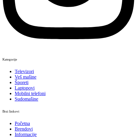
Kategorije
Televizori
Veš mašine
Šporeti
Laptopovi
Mobilni telefoni
Sudomašine
Brzi linkovi
Početna
Brendovi
Informacije