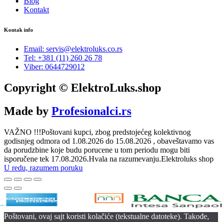
Blog
Kontakt
Kontak info
Email: servis@elektroluks.co.rs
Tel: +381 (11) 260 26 78
Viber: 0644729012
Copyright © ElektroLuks.shop
Made by
Profesionalci.rs
VAŽNO !!!Poštovani kupci, zbog predstojećeg kolektivnog
godisnjeg odmora od 1.08.2026 do 15.08.2026 , obaveštavamo vas
da porudzbine koje budu porucene u tom periodu mogu biti
isporučene tek 17.08.2026.Hvala na razumevanju.Elektroluks shop
U redu, razumem poruku
Poštovani, ovaj sajt koristi kolačiće (tekstualne datoteke). Takođe,