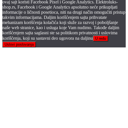
ovaj sajt koristi Facebook Pixel i Google Analytics. Elektroluks-
shop.rs, Facebook i Google Analytics apsolutno neće prikupljati
informacije o ličnosti posetioca, niti na drugi način omogućiti pristup
takvim informacijama. Daljim korišćenjem sajta prihvatate
mehanizam korišćenja kolačića koji služe za razvoj i poboljšanje
naše web stranice, kao i usluga koje Vam nudimo. Takođe daljim
korišćenjem sajta saglasni ste sa politikom privatnosti i uslovima
korišćenja, koji su sastavni deo ugovora na daljinu
U redu
Uslovi poslovanja