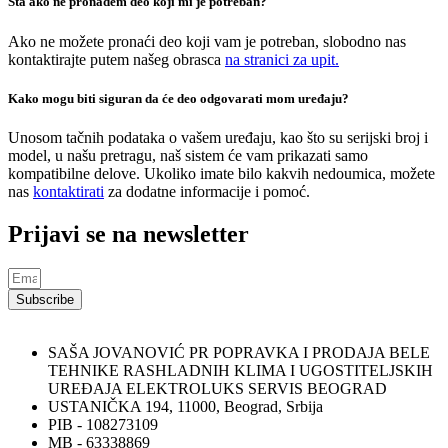
Šta ako ne pronađem deo koji mi je potreban?
Ako ne možete pronaći deo koji vam je potreban, slobodno nas
kontaktirajte putem našeg obrasca
na stranici za upit.
Kako mogu biti siguran da će deo odgovarati mom uređaju?
Unosom tačnih podataka o vašem uređaju, kao što su serijski broj i
model, u našu pretragu, naš sistem će vam prikazati samo
kompatibilne delove. Ukoliko imate bilo kakvih nedoumica, možete
nas
kontaktirati
za dodatne informacije i pomoć.
Prijavi se na newsletter
Subscribe
SAŠA JOVANOVIĆ PR POPRAVKA I PRODAJA BELE
TEHNIKE RASHLADNIH KLIMA I UGOSTITELJSKIH
UREĐAJA ELEKTROLUKS SERVIS BEOGRAD
USTANIČKA 194, 11000, Beograd, Srbija
PIB - 108273109
MB - 63338869