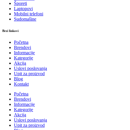
Šporeti
Laptopovi
Mobilni telefoni
Sudomašine
Brzi linkovi
Početna
Brendovi
Informacije
Kategorije
Akcija
Uslovi poslovanja
Upit za proizvod
Blog
Kontakt
Početna
Brendovi
Informacije
Kategorije
Akcija
Uslovi poslovanja
Upit za proizvod