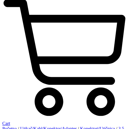
Cart
Početna
/
Utikač/Kabl/Konektor/Adapter
/
Konektori/Utičnica
/
3,5-