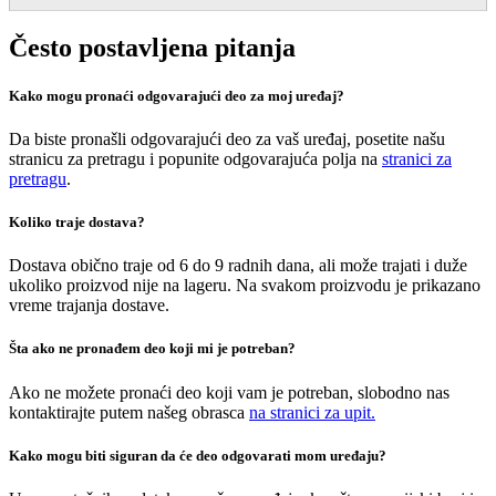
Često postavljena pitanja
Kako mogu pronaći odgovarajući deo za moj uređaj?
Da biste pronašli odgovarajući deo za vaš uređaj, posetite našu
stranicu za pretragu i popunite odgovarajuća polja na
stranici za
pretragu
.
Koliko traje dostava?
Dostava obično traje od 6 do 9 radnih dana, ali može trajati i duže
ukoliko proizvod nije na lageru. Na svakom proizvodu je prikazano
vreme trajanja dostave.
Šta ako ne pronađem deo koji mi je potreban?
Ako ne možete pronaći deo koji vam je potreban, slobodno nas
kontaktirajte putem našeg obrasca
na stranici za upit.
Kako mogu biti siguran da će deo odgovarati mom uređaju?