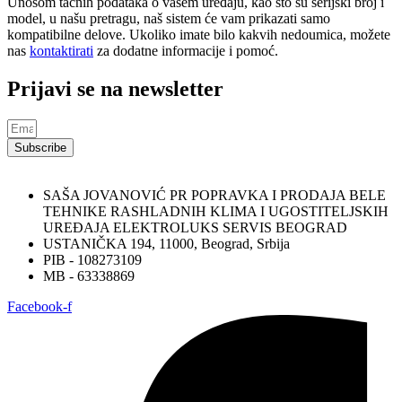
Unosom tačnih podataka o vašem uređaju, kao što su serijski broj i
model, u našu pretragu, naš sistem će vam prikazati samo
kompatibilne delove. Ukoliko imate bilo kakvih nedoumica, možete
nas
kontaktirati
za dodatne informacije i pomoć.
Prijavi se na newsletter
Subscribe
SAŠA JOVANOVIĆ PR POPRAVKA I PRODAJA BELE
TEHNIKE RASHLADNIH KLIMA I UGOSTITELJSKIH
UREĐAJA ELEKTROLUKS SERVIS BEOGRAD
USTANIČKA 194, 11000, Beograd, Srbija
PIB - 108273109
MB - 63338869
Facebook-f