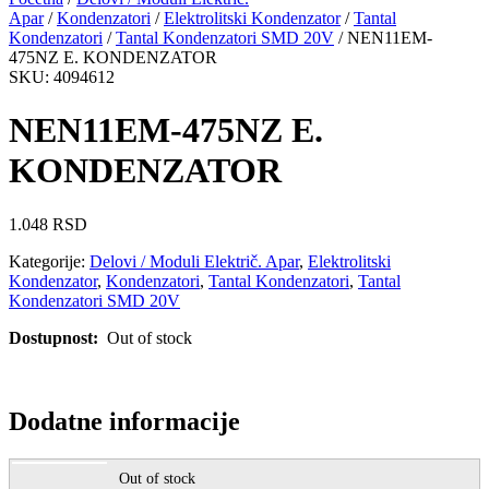
Apar
/
Kondenzatori
/
Elektrolitski Kondenzator
/
Tantal
Kondenzatori
/
Tantal Kondenzatori SMD 20V
/ NEN11EM-
475NZ E. KONDENZATOR
SKU: 4094612
NEN11EM-475NZ E.
KONDENZATOR
1.048
RSD
Kategorije:
Delovi / Moduli Električ. Apar
,
Elektrolitski
Kondenzator
,
Kondenzatori
,
Tantal Kondenzatori
,
Tantal
Kondenzatori SMD 20V
Dostupnost:
Out of stock
Dodatne informacije
Out of stock