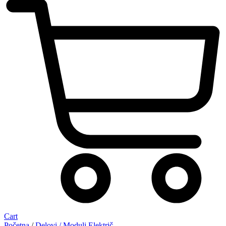
Cart
Početna
/
Delovi / Moduli Električ.