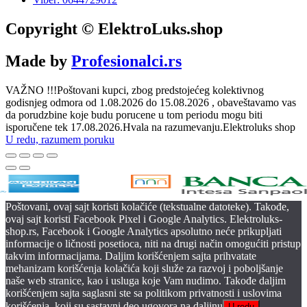
Copyright © ElektroLuks.shop
Made by
Profesionalci.rs
VAŽNO !!!Poštovani kupci, zbog predstojećeg kolektivnog
godisnjeg odmora od 1.08.2026 do 15.08.2026 , obaveštavamo vas
da porudzbine koje budu porucene u tom periodu mogu biti
isporučene tek 17.08.2026.Hvala na razumevanju.Elektroluks shop
U redu, razumem poruku
Poštovani, ovaj sajt koristi kolačiće (tekstualne datoteke). Takođe,
ovaj sajt koristi Facebook Pixel i Google Analytics. Elektroluks-
shop.rs, Facebook i Google Analytics apsolutno neće prikupljati
informacije o ličnosti posetioca, niti na drugi način omogućiti pristup
takvim informacijama. Daljim korišćenjem sajta prihvatate
mehanizam korišćenja kolačića koji služe za razvoj i poboljšanje
naše web stranice, kao i usluga koje Vam nudimo. Takođe daljim
korišćenjem sajta saglasni ste sa politikom privatnosti i uslovima
korišćenja, koji su sastavni deo ugovora na daljinu
U redu