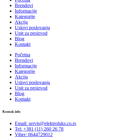
Brendovi
Informacije
Kategorije
Akcija
Uslovi poslovanja
Upit za proizvod
Blog
Kontakt
Početna
Brendovi
Informacije
Kategorije
Akcija
Uslovi poslovanja
Upit za proizvod
Blog
Kontakt
Kontak info
Email: servis@elektroluks.co.rs
Tel: +381 (11) 260 26 78
Viber: 0644729012