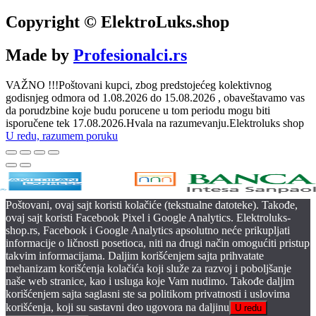
Copyright © ElektroLuks.shop
Made by
Profesionalci.rs
VAŽNO !!!Poštovani kupci, zbog predstojećeg kolektivnog
godisnjeg odmora od 1.08.2026 do 15.08.2026 , obaveštavamo vas
da porudzbine koje budu porucene u tom periodu mogu biti
isporučene tek 17.08.2026.Hvala na razumevanju.Elektroluks shop
U redu, razumem poruku
Poštovani, ovaj sajt koristi kolačiće (tekstualne datoteke). Takođe,
ovaj sajt koristi Facebook Pixel i Google Analytics. Elektroluks-
shop.rs, Facebook i Google Analytics apsolutno neće prikupljati
informacije o ličnosti posetioca, niti na drugi način omogućiti pristup
takvim informacijama. Daljim korišćenjem sajta prihvatate
mehanizam korišćenja kolačića koji služe za razvoj i poboljšanje
naše web stranice, kao i usluga koje Vam nudimo. Takođe daljim
korišćenjem sajta saglasni ste sa politikom privatnosti i uslovima
korišćenja, koji su sastavni deo ugovora na daljinu
U redu