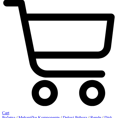
Cart
Početna
/
Mehaničke Komponente
/
Delovi Pribora
/
Rende
/
Disk