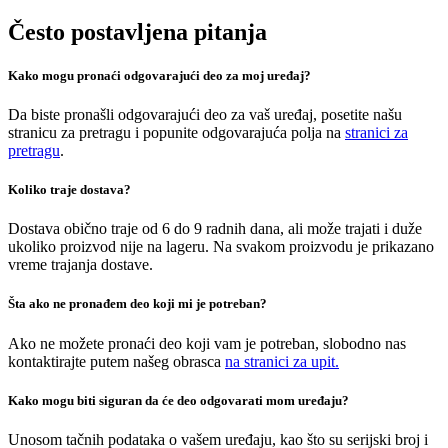
Često postavljena pitanja
Kako mogu pronaći odgovarajući deo za moj uređaj?
Da biste pronašli odgovarajući deo za vaš uređaj, posetite našu
stranicu za pretragu i popunite odgovarajuća polja na
stranici za
pretragu
.
Koliko traje dostava?
Dostava obično traje od 6 do 9 radnih dana, ali može trajati i duže
ukoliko proizvod nije na lageru. Na svakom proizvodu je prikazano
vreme trajanja dostave.
Šta ako ne pronađem deo koji mi je potreban?
Ako ne možete pronaći deo koji vam je potreban, slobodno nas
kontaktirajte putem našeg obrasca
na stranici za upit.
Kako mogu biti siguran da će deo odgovarati mom uređaju?
Unosom tačnih podataka o vašem uređaju, kao što su serijski broj i