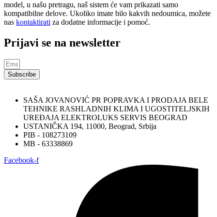
model, u našu pretragu, naš sistem će vam prikazati samo
kompatibilne delove. Ukoliko imate bilo kakvih nedoumica, možete
nas
kontaktirati
za dodatne informacije i pomoć.
Prijavi se na newsletter
Subscribe
SAŠA JOVANOVIĆ PR POPRAVKA I PRODAJA BELE
TEHNIKE RASHLADNIH KLIMA I UGOSTITELJSKIH
UREĐAJA ELEKTROLUKS SERVIS BEOGRAD
USTANIČKA 194, 11000, Beograd, Srbija
PIB - 108273109
MB - 63338869
Facebook-f