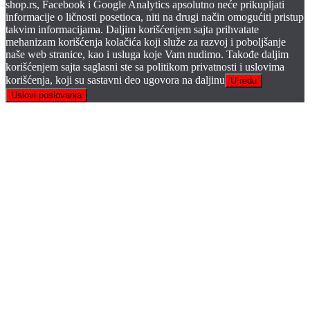
shop.rs, Facebook i Google Analytics apsolutno neće prikupljati
informacije o ličnosti posetioca, niti na drugi način omogućiti pristup
takvim informacijama. Daljim korišćenjem sajta prihvatate
mehanizam korišćenja kolačića koji služe za razvoj i poboljšanje
naše web stranice, kao i usluga koje Vam nudimo. Takođe daljim
korišćenjem sajta saglasni ste sa politikom privatnosti i uslovima
korišćenja, koji su sastavni deo ugovora na daljinu
U redu
Uslovi poslovanja