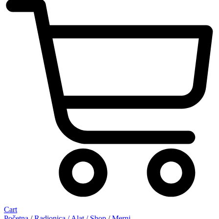
Cart
Početna
/
Radionica / Alat / Shop
/
Merni