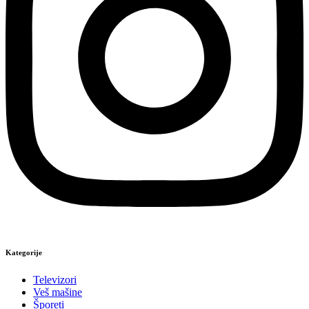
Kategorije
Televizori
Veš mašine
Šporeti