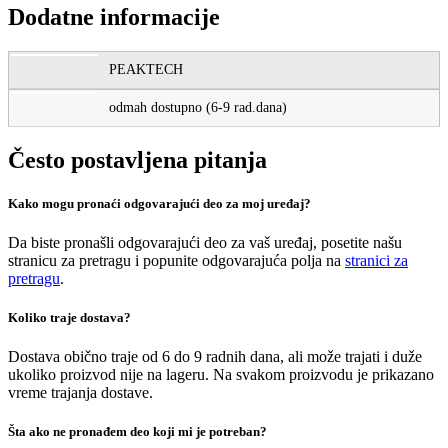
Dodatne informacije
PEAKTECH
odmah dostupno (6-9 rad.dana)
Često postavljena pitanja
Kako mogu pronaći odgovarajući deo za moj uređaj?
Da biste pronašli odgovarajući deo za vaš uređaj, posetite našu
stranicu za pretragu i popunite odgovarajuća polja na
stranici za
pretragu
.
Koliko traje dostava?
Dostava obično traje od 6 do 9 radnih dana, ali može trajati i duže
ukoliko proizvod nije na lageru. Na svakom proizvodu je prikazano
vreme trajanja dostave.
Šta ako ne pronađem deo koji mi je potreban?