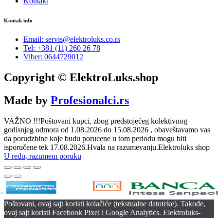
Kontakt
Kontak info
Email: servis@elektroluks.co.rs
Tel: +381 (11) 260 26 78
Viber: 0644729012
Copyright © ElektroLuks.shop
Made by
Profesionalci.rs
VAŽNO !!!Poštovani kupci, zbog predstojećeg kolektivnog
godisnjeg odmora od 1.08.2026 do 15.08.2026 , obaveštavamo vas
da porudzbine koje budu porucene u tom periodu mogu biti
isporučene tek 17.08.2026.Hvala na razumevanju.Elektroluks shop
U redu, razumem poruku
Poštovani, ovaj sajt koristi kolačiće (tekstualne datoteke). Takođe,
ovaj sajt koristi Facebook Pixel i Google Analytics. Elektroluks-