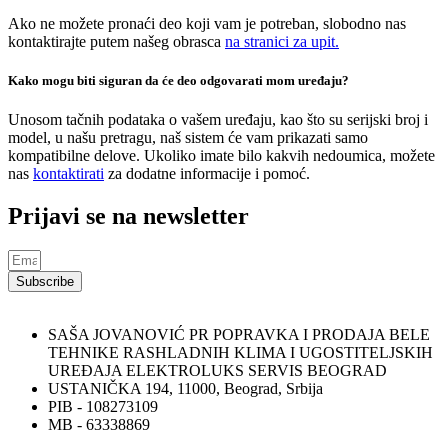
Ako ne možete pronaći deo koji vam je potreban, slobodno nas
kontaktirajte putem našeg obrasca
na stranici za upit.
Kako mogu biti siguran da će deo odgovarati mom uređaju?
Unosom tačnih podataka o vašem uređaju, kao što su serijski broj i
model, u našu pretragu, naš sistem će vam prikazati samo
kompatibilne delove. Ukoliko imate bilo kakvih nedoumica, možete
nas
kontaktirati
za dodatne informacije i pomoć.
Prijavi se na newsletter
Subscribe
SAŠA JOVANOVIĆ PR POPRAVKA I PRODAJA BELE
TEHNIKE RASHLADNIH KLIMA I UGOSTITELJSKIH
UREĐAJA ELEKTROLUKS SERVIS BEOGRAD
USTANIČKA 194, 11000, Beograd, Srbija
PIB - 108273109
MB - 63338869