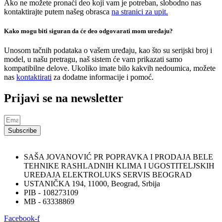
Ako ne možete pronaći deo koji vam je potreban, slobodno nas
kontaktirajte putem našeg obrasca
na stranici za upit.
Kako mogu biti siguran da će deo odgovarati mom uređaju?
Unosom tačnih podataka o vašem uređaju, kao što su serijski broj i
model, u našu pretragu, naš sistem će vam prikazati samo
kompatibilne delove. Ukoliko imate bilo kakvih nedoumica, možete
nas
kontaktirati
za dodatne informacije i pomoć.
Prijavi se na newsletter
Subscribe
SAŠA JOVANOVIĆ PR POPRAVKA I PRODAJA BELE
TEHNIKE RASHLADNIH KLIMA I UGOSTITELJSKIH
UREĐAJA ELEKTROLUKS SERVIS BEOGRAD
USTANIČKA 194, 11000, Beograd, Srbija
PIB - 108273109
MB - 63338869
Facebook-f