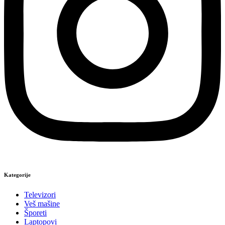
Kategorije
Televizori
Veš mašine
Šporeti
Laptopovi