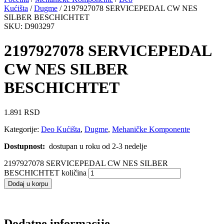
Kućišta
/
Dugme
/ 2197927078 SERVICEPEDAL CW NES
SILBER BESCHICHTET
SKU: D903297
2197927078 SERVICEPEDAL
CW NES SILBER
BESCHICHTET
1.891
RSD
Kategorije:
Deo Kućišta
,
Dugme
,
Mehaničke Komponente
Dostupnost:
dostupan u roku od 2-3 nedelje
2197927078 SERVICEPEDAL CW NES SILBER
BESCHICHTET količina
Dodaj u korpu
Dodatne informacije