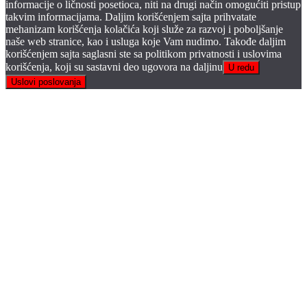
informacije o ličnosti posetioca, niti na drugi način omogućiti pristup
takvim informacijama. Daljim korišćenjem sajta prihvatate
mehanizam korišćenja kolačića koji služe za razvoj i poboljšanje
naše web stranice, kao i usluga koje Vam nudimo. Takođe daljim
korišćenjem sajta saglasni ste sa politikom privatnosti i uslovima
korišćenja, koji su sastavni deo ugovora na daljinu
U redu
Uslovi poslovanja