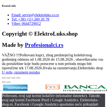
Kontak info
Email: servis@elektroluks.co.rs
Tel: +381 (11) 260 26 78
Viber: 0644729012
Copyright © ElektroLuks.shop
Made by
Profesionalci.rs
VAŽNO !!!Poštovani kupci, zbog predstojećeg kolektivnog
godisnjeg odmora od 1.08.2026 do 15.08.2026 , obaveštavamo vas
da porudzbine koje budu porucene u tom periodu mogu biti
isporučene tek 17.08.2026.Hvala na razumevanju.Elektroluks shop
U redu, razumem poruku
Poštovani, ovaj sajt koristi kolačiće (tekstualne datoteke). Takođe,
ovaj sajt koristi Facebook Pixel i Google Analytics. Elektroluks-
shop.rs, Facebook i Google Analytics apsolutno neće prikupljati