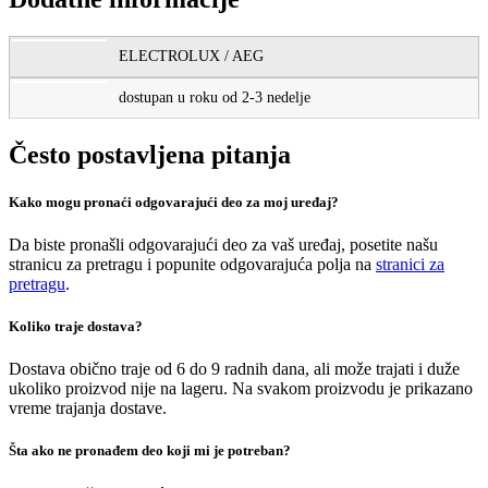
ELECTROLUX / AEG
dostupan u roku od 2-3 nedelje
Često postavljena pitanja
Kako mogu pronaći odgovarajući deo za moj uređaj?
Da biste pronašli odgovarajući deo za vaš uređaj, posetite našu
stranicu za pretragu i popunite odgovarajuća polja na
stranici za
pretragu
.
Koliko traje dostava?
Dostava obično traje od 6 do 9 radnih dana, ali može trajati i duže
ukoliko proizvod nije na lageru. Na svakom proizvodu je prikazano
vreme trajanja dostave.
Šta ako ne pronađem deo koji mi je potreban?