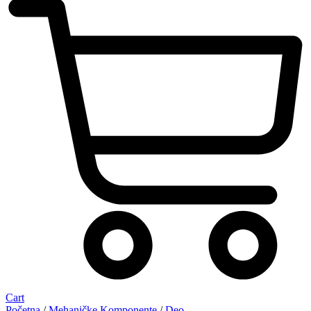
Cart
Početna
/
Mehaničke Komponente
/
Deo