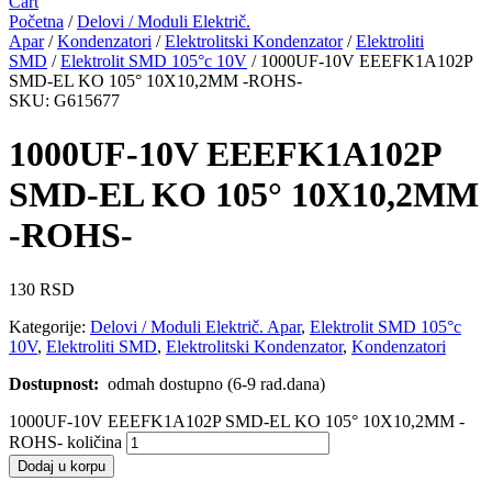
Cart
Početna
/
Delovi / Moduli Električ.
Apar
/
Kondenzatori
/
Elektrolitski Kondenzator
/
Elektroliti
SMD
/
Elektrolit SMD 105°c 10V
/ 1000UF-10V EEEFK1A102P
SMD-EL KO 105° 10X10,2MM -ROHS-
SKU: G615677
1000UF-10V EEEFK1A102P
SMD-EL KO 105° 10X10,2MM
-ROHS-
130
RSD
Kategorije:
Delovi / Moduli Električ. Apar
,
Elektrolit SMD 105°c
10V
,
Elektroliti SMD
,
Elektrolitski Kondenzator
,
Kondenzatori
Dostupnost:
odmah dostupno (6-9 rad.dana)
1000UF-10V EEEFK1A102P SMD-EL KO 105° 10X10,2MM -
ROHS- količina
Dodaj u korpu