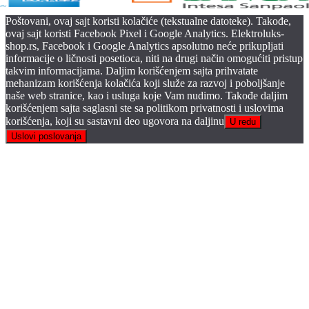
Poštovani, ovaj sajt koristi kolačiće (tekstualne datoteke). Takođe,
ovaj sajt koristi Facebook Pixel i Google Analytics. Elektroluks-
shop.rs, Facebook i Google Analytics apsolutno neće prikupljati
informacije o ličnosti posetioca, niti na drugi način omogućiti pristup
takvim informacijama. Daljim korišćenjem sajta prihvatate
mehanizam korišćenja kolačića koji služe za razvoj i poboljšanje
naše web stranice, kao i usluga koje Vam nudimo. Takođe daljim
korišćenjem sajta saglasni ste sa politikom privatnosti i uslovima
korišćenja, koji su sastavni deo ugovora na daljinu
U redu
Uslovi poslovanja