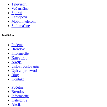
Televizori
Veš mašine
Šporeti
Laptopovi
Mobilni telefoni
Sudomašine
Brzi linkovi
Početna
Brendovi
Informacije
Kategorije
Akcija
Uslovi poslovanja
Upit za proizvod
Blog
Kontakt
Početna
Brendovi
Informacije
Kategorije
Akcija