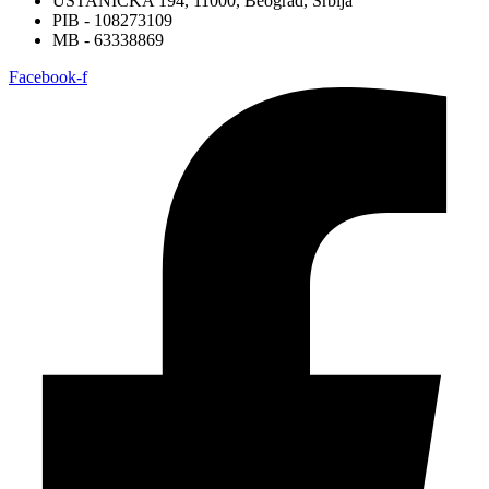
USTANIČKA 194, 11000, Beograd, Srbija
PIB - 108273109
MB - 63338869
Facebook-f