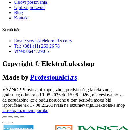
Uslovi poslovanja
Upit za proizvod
Blog
Kontakt
Kontak info
Email: servis@elektroluks.co.rs
Tel: +381 (11) 260 26 78
Viber: 0644729012
Copyright © ElektroLuks.shop
Made by
Profesionalci.rs
VAŽNO !!!Poštovani kupci, zbog predstojećeg kolektivnog
godisnjeg odmora od 1.08.2026 do 15.08.2026 , obaveštavamo vas
da porudzbine koje budu porucene u tom periodu mogu biti
isporučene tek 17.08.2026.Hvala na razumevanju.Elektroluks shop
U redu, razumem poruku