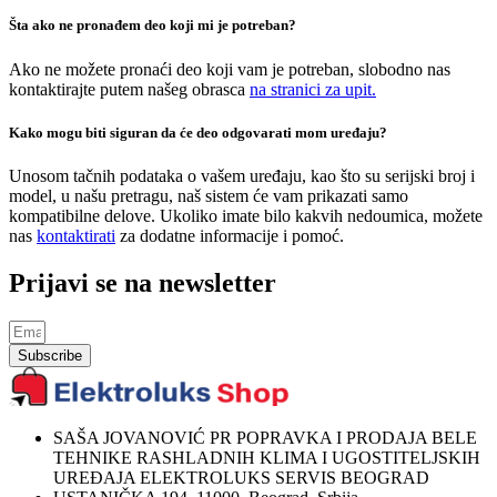
Šta ako ne pronađem deo koji mi je potreban?
Ako ne možete pronaći deo koji vam je potreban, slobodno nas
kontaktirajte putem našeg obrasca
na stranici za upit.
Kako mogu biti siguran da će deo odgovarati mom uređaju?
Unosom tačnih podataka o vašem uređaju, kao što su serijski broj i
model, u našu pretragu, naš sistem će vam prikazati samo
kompatibilne delove. Ukoliko imate bilo kakvih nedoumica, možete
nas
kontaktirati
za dodatne informacije i pomoć.
Prijavi se na newsletter
Subscribe
SAŠA JOVANOVIĆ PR POPRAVKA I PRODAJA BELE
TEHNIKE RASHLADNIH KLIMA I UGOSTITELJSKIH
UREĐAJA ELEKTROLUKS SERVIS BEOGRAD