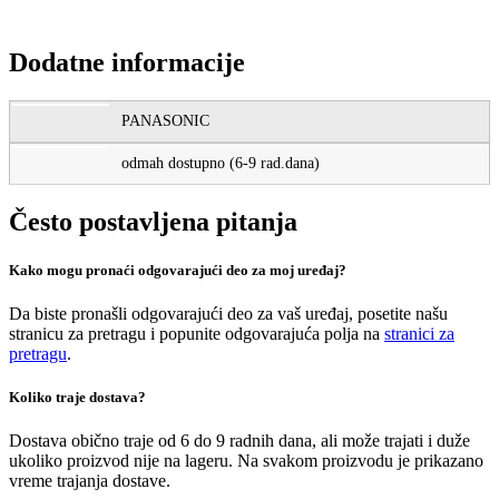
Dodatne informacije
PANASONIC
odmah dostupno (6-9 rad.dana)
Često postavljena pitanja
Kako mogu pronaći odgovarajući deo za moj uređaj?
Da biste pronašli odgovarajući deo za vaš uređaj, posetite našu
stranicu za pretragu i popunite odgovarajuća polja na
stranici za
pretragu
.
Koliko traje dostava?
Dostava obično traje od 6 do 9 radnih dana, ali može trajati i duže
ukoliko proizvod nije na lageru. Na svakom proizvodu je prikazano
vreme trajanja dostave.