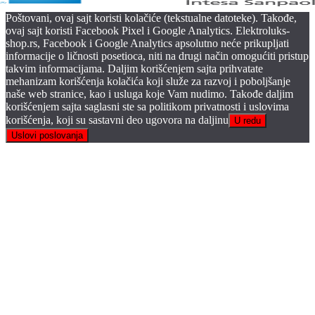
Poštovani, ovaj sajt koristi kolačiće (tekstualne datoteke). Takođe,
ovaj sajt koristi Facebook Pixel i Google Analytics. Elektroluks-
shop.rs, Facebook i Google Analytics apsolutno neće prikupljati
informacije o ličnosti posetioca, niti na drugi način omogućiti pristup
takvim informacijama. Daljim korišćenjem sajta prihvatate
mehanizam korišćenja kolačića koji služe za razvoj i poboljšanje
naše web stranice, kao i usluga koje Vam nudimo. Takođe daljim
korišćenjem sajta saglasni ste sa politikom privatnosti i uslovima
korišćenja, koji su sastavni deo ugovora na daljinu
U redu
Uslovi poslovanja