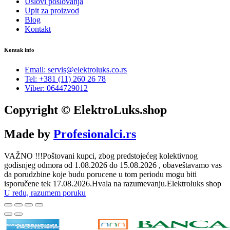
Uslovi poslovanja
Upit za proizvod
Blog
Kontakt
Kontak info
Email: servis@elektroluks.co.rs
Tel: +381 (11) 260 26 78
Viber: 0644729012
Copyright © ElektroLuks.shop
Made by
Profesionalci.rs
VAŽNO !!!Poštovani kupci, zbog predstojećeg kolektivnog
godisnjeg odmora od 1.08.2026 do 15.08.2026 , obaveštavamo vas
da porudzbine koje budu porucene u tom periodu mogu biti
isporučene tek 17.08.2026.Hvala na razumevanju.Elektroluks shop
U redu, razumem poruku