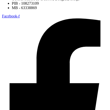
PIB - 108273109
MB - 63338869
Facebook-f