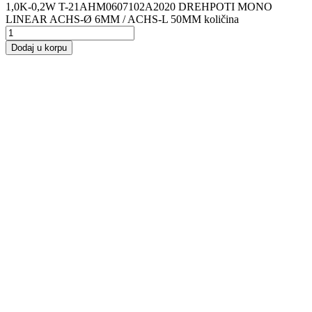
1,0K-0,2W T-21AHM0607102A2020 DREHPOTI MONO
LINEAR ACHS-Ø 6MM / ACHS-L 50MM količina
Dodaj u korpu