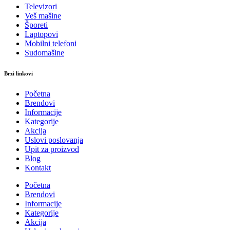
Televizori
Veš mašine
Šporeti
Laptopovi
Mobilni telefoni
Sudomašine
Brzi linkovi
Početna
Brendovi
Informacije
Kategorije
Akcija
Uslovi poslovanja
Upit za proizvod
Blog
Kontakt
Početna
Brendovi
Informacije
Kategorije
Akcija