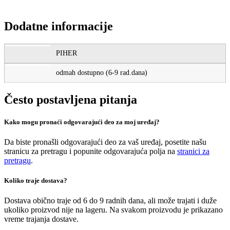
Dodatne informacije
PIHER
odmah dostupno (6-9 rad.dana)
Često postavljena pitanja
Kako mogu pronaći odgovarajući deo za moj uređaj?
Da biste pronašli odgovarajući deo za vaš uređaj, posetite našu
stranicu za pretragu i popunite odgovarajuća polja na
stranici za
pretragu
.
Koliko traje dostava?
Dostava obično traje od 6 do 9 radnih dana, ali može trajati i duže
ukoliko proizvod nije na lageru. Na svakom proizvodu je prikazano
vreme trajanja dostave.