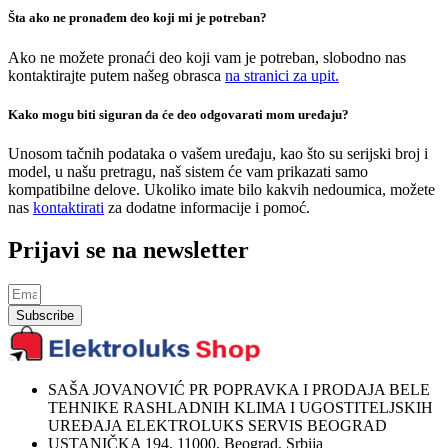
Šta ako ne pronađem deo koji mi je potreban?
Ako ne možete pronaći deo koji vam je potreban, slobodno nas
kontaktirajte putem našeg obrasca
na stranici za upit.
Kako mogu biti siguran da će deo odgovarati mom uređaju?
Unosom tačnih podataka o vašem uređaju, kao što su serijski broj i
model, u našu pretragu, naš sistem će vam prikazati samo
kompatibilne delove. Ukoliko imate bilo kakvih nedoumica, možete
nas
kontaktirati
za dodatne informacije i pomoć.
Prijavi se na newsletter
Subscribe
SAŠA JOVANOVIĆ PR POPRAVKA I PRODAJA BELE
TEHNIKE RASHLADNIH KLIMA I UGOSTITELJSKIH
UREĐAJA ELEKTROLUKS SERVIS BEOGRAD
USTANIČKA 194, 11000, Beograd, Srbija