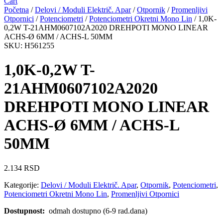
Cart
Početna
/
Delovi / Moduli Električ. Apar
/
Otpornik
/
Promenljivi
Otpornici
/
Potenciometri
/
Potenciometri Okretni Mono Lin
/ 1,0K-
0,2W T-21AHM0607102A2020 DREHPOTI MONO LINEAR
ACHS-Ø 6MM / ACHS-L 50MM
SKU: H561255
1,0K-0,2W T-
21AHM0607102A2020
DREHPOTI MONO LINEAR
ACHS-Ø 6MM / ACHS-L
50MM
2.134
RSD
Kategorije:
Delovi / Moduli Električ. Apar
,
Otpornik
,
Potenciometri
,
Potenciometri Okretni Mono Lin
,
Promenljivi Otpornici
Dostupnost:
odmah dostupno (6-9 rad.dana)