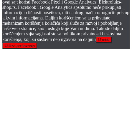
ovaj sajt koristi Facebook Pixel i Google Analytics. Elektroluks-
shop.rs, Facebook i Google Analytics apsolutno neće prikupljati
informacije o ličnosti posetioca, niti na drugi način omogućiti pristup
takvim informacijama. Daljim korišćenjem sajta prihvatate
mehanizam korišćenja kolačića koji služe za razvoj i poboljšanje
naše web stranice, kao i usluga koje Vam nudimo. Takođe daljim
korišćenjem sajta saglasni ste sa politikom privatnosti i uslovima
korišćenja, koji su sastavni deo ugovora na daljinu
U redu
Uslovi poslovanja