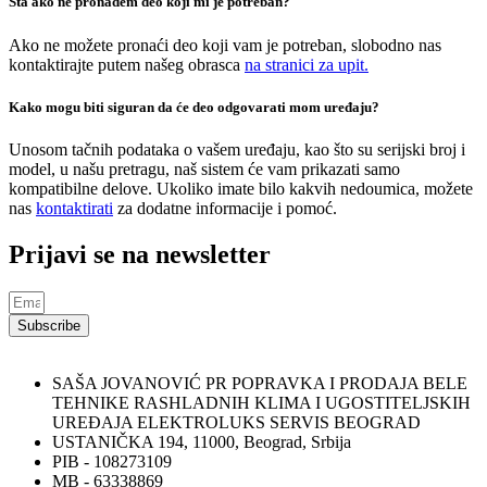
Šta ako ne pronađem deo koji mi je potreban?
Ako ne možete pronaći deo koji vam je potreban, slobodno nas
kontaktirajte putem našeg obrasca
na stranici za upit.
Kako mogu biti siguran da će deo odgovarati mom uređaju?
Unosom tačnih podataka o vašem uređaju, kao što su serijski broj i
model, u našu pretragu, naš sistem će vam prikazati samo
kompatibilne delove. Ukoliko imate bilo kakvih nedoumica, možete
nas
kontaktirati
za dodatne informacije i pomoć.
Prijavi se na newsletter
Subscribe
SAŠA JOVANOVIĆ PR POPRAVKA I PRODAJA BELE
TEHNIKE RASHLADNIH KLIMA I UGOSTITELJSKIH
UREĐAJA ELEKTROLUKS SERVIS BEOGRAD
USTANIČKA 194, 11000, Beograd, Srbija
PIB - 108273109
MB - 63338869