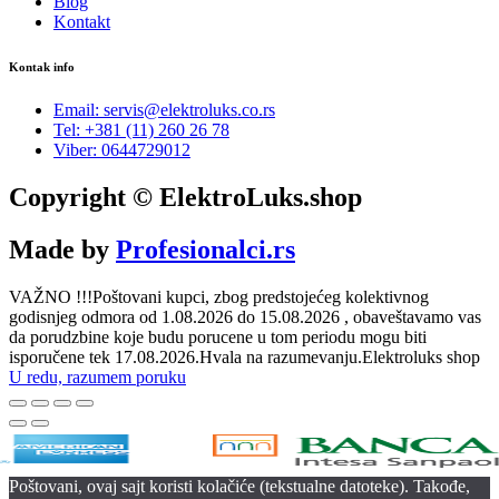
Blog
Kontakt
Kontak info
Email: servis@elektroluks.co.rs
Tel: +381 (11) 260 26 78
Viber: 0644729012
Copyright © ElektroLuks.shop
Made by
Profesionalci.rs
VAŽNO !!!Poštovani kupci, zbog predstojećeg kolektivnog
godisnjeg odmora od 1.08.2026 do 15.08.2026 , obaveštavamo vas
da porudzbine koje budu porucene u tom periodu mogu biti
isporučene tek 17.08.2026.Hvala na razumevanju.Elektroluks shop
U redu, razumem poruku
Poštovani, ovaj sajt koristi kolačiće (tekstualne datoteke). Takođe,