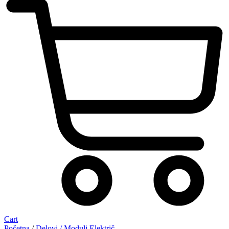
Cart
Početna
/
Delovi / Moduli Električ.