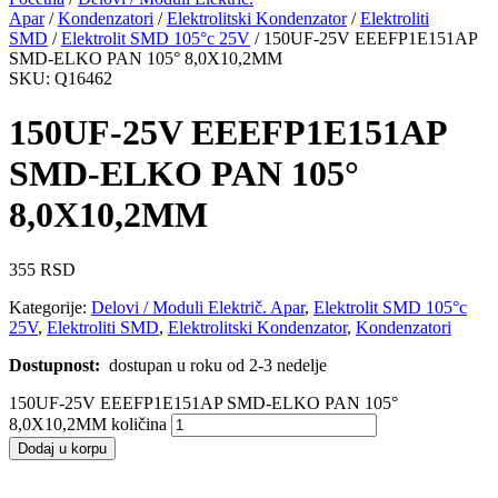
Apar
/
Kondenzatori
/
Elektrolitski Kondenzator
/
Elektroliti
SMD
/
Elektrolit SMD 105°c 25V
/ 150UF-25V EEEFP1E151AP
SMD-ELKO PAN 105° 8,0X10,2MM
SKU: Q16462
150UF-25V EEEFP1E151AP
SMD-ELKO PAN 105°
8,0X10,2MM
355
RSD
Kategorije:
Delovi / Moduli Električ. Apar
,
Elektrolit SMD 105°c
25V
,
Elektroliti SMD
,
Elektrolitski Kondenzator
,
Kondenzatori
Dostupnost:
dostupan u roku od 2-3 nedelje
150UF-25V EEEFP1E151AP SMD-ELKO PAN 105°
8,0X10,2MM količina
Dodaj u korpu