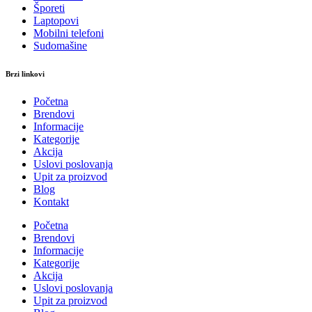
Šporeti
Laptopovi
Mobilni telefoni
Sudomašine
Brzi linkovi
Početna
Brendovi
Informacije
Kategorije
Akcija
Uslovi poslovanja
Upit za proizvod
Blog
Kontakt
Početna
Brendovi
Informacije
Kategorije
Akcija
Uslovi poslovanja
Upit za proizvod