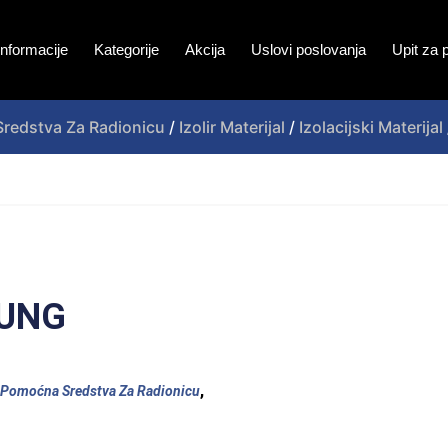
Informacije
Kategorije
Akcija
Uslovi poslovanja
Upit za 
redstva Za Radionicu
/
Izolir Materijal
/
Izolacijski Materijal
DUNG
,
Pomoćna Sredstva Za Radionicu