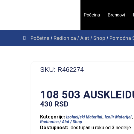
Početna
Brendovi
Početna
/
Radionica / Alat / Shop
/
Pomoćna S
SKU: R462274
108 503 AUSKLEI
430
RSD
Kategorije:
,
,
Izolacijski Materijal
Izolir Materijal
Radionica / Alat / Shop
Dostupnost:
dostupan u roku od 3 nedelje