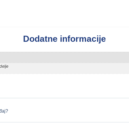
Dodatne informacije
delje
đaj?