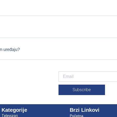
om uređaju?
Subscribe
Kategorije
Brzi Linkovi
Televizori
Početna