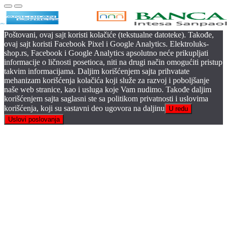
Poštovani, ovaj sajt koristi kolačiće (tekstualne datoteke). Takođe,
ovaj sajt koristi Facebook Pixel i Google Analytics. Elektroluks-
shop.rs, Facebook i Google Analytics apsolutno neće prikupljati
informacije o ličnosti posetioca, niti na drugi način omogućiti pristup
takvim informacijama. Daljim korišćenjem sajta prihvatate
mehanizam korišćenja kolačića koji služe za razvoj i poboljšanje
naše web stranice, kao i usluga koje Vam nudimo. Takođe daljim
korišćenjem sajta saglasni ste sa politikom privatnosti i uslovima
korišćenja, koji su sastavni deo ugovora na daljinu
U redu
Uslovi poslovanja