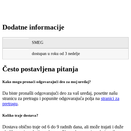
MREŽNI KABL PC 3X0,75 ZA UREĐAJE 1,8 M,
CRN, 10 A, 250 V
804
RSD
Dodatne informacije
SMEG
dostupan u roku od 3 nedelje
Često postavljena pitanja
Kako mogu pronaći odgovarajući deo za moj uređaj?
Da biste pronašli odgovarajući deo za vaš uređaj, posetite našu
stranicu za pretragu i popunite odgovarajuća polja na
stranici za
pretragu
.
Koliko traje dostava?
Dostava obično traje od 6 do 9 radnih dana, ali može trajati i duže