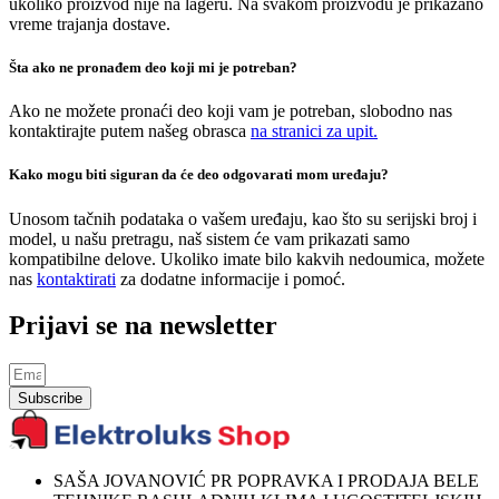
ukoliko proizvod nije na lageru. Na svakom proizvodu je prikazano
vreme trajanja dostave.
Šta ako ne pronađem deo koji mi je potreban?
Ako ne možete pronaći deo koji vam je potreban, slobodno nas
kontaktirajte putem našeg obrasca
na stranici za upit.
Kako mogu biti siguran da će deo odgovarati mom uređaju?
Unosom tačnih podataka o vašem uređaju, kao što su serijski broj i
model, u našu pretragu, naš sistem će vam prikazati samo
kompatibilne delove. Ukoliko imate bilo kakvih nedoumica, možete
nas
kontaktirati
za dodatne informacije i pomoć.
Prijavi se na newsletter
Subscribe
SAŠA JOVANOVIĆ PR POPRAVKA I PRODAJA BELE