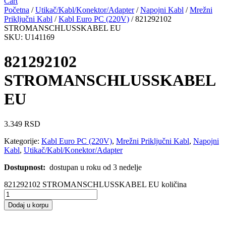
Cart
Početna
/
Utikač/Kabl/Konektor/Adapter
/
Napojni Kabl
/
Mrežni
Priključni Kabl
/
Kabl Euro PC (220V)
/ 821292102
STROMANSCHLUSSKABEL EU
SKU: U141169
821292102
STROMANSCHLUSSKABEL
EU
3.349
RSD
Kategorije:
Kabl Euro PC (220V)
,
Mrežni Priključni Kabl
,
Napojni
Kabl
,
Utikač/Kabl/Konektor/Adapter
Dostupnost:
dostupan u roku od 3 nedelje
821292102 STROMANSCHLUSSKABEL EU količina
Dodaj u korpu