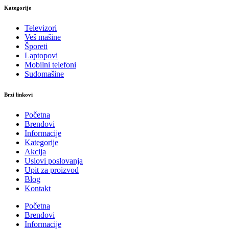
Kategorije
Televizori
Veš mašine
Šporeti
Laptopovi
Mobilni telefoni
Sudomašine
Brzi linkovi
Početna
Brendovi
Informacije
Kategorije
Akcija
Uslovi poslovanja
Upit za proizvod
Blog
Kontakt
Početna
Brendovi
Informacije