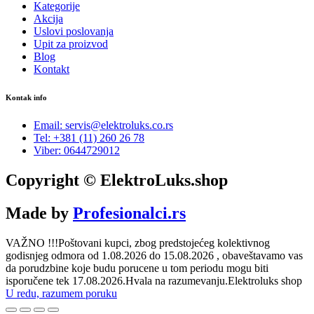
Kategorije
Akcija
Uslovi poslovanja
Upit za proizvod
Blog
Kontakt
Kontak info
Email: servis@elektroluks.co.rs
Tel: +381 (11) 260 26 78
Viber: 0644729012
Copyright © ElektroLuks.shop
Made by
Profesionalci.rs
VAŽNO !!!Poštovani kupci, zbog predstojećeg kolektivnog
godisnjeg odmora od 1.08.2026 do 15.08.2026 , obaveštavamo vas
da porudzbine koje budu porucene u tom periodu mogu biti
isporučene tek 17.08.2026.Hvala na razumevanju.Elektroluks shop
U redu, razumem poruku