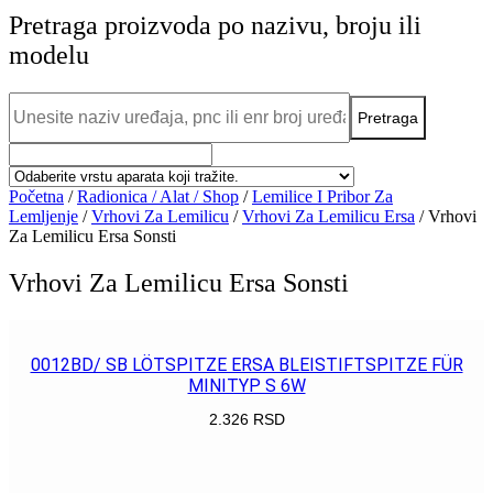
Pretraga proizvoda po nazivu, broju ili
modelu
Početna
/
Radionica / Alat / Shop
/
Lemilice I Pribor Za
Lemljenje
/
Vrhovi Za Lemilicu
/
Vrhovi Za Lemilicu Ersa
/ Vrhovi
Za Lemilicu Ersa Sonsti
Vrhovi Za Lemilicu Ersa Sonsti
0012BD/ SB LÖTSPITZE ERSA BLEISTIFTSPITZE FÜR
MINITYP S 6W
2.326
RSD
POGLEDAJ