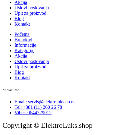
Akcija
Uslovi poslovanja
Upit za proizvod
Blog
Kontakt
Početna
Brendovi
Informacije
Kategorije
Akcija
Uslovi poslovanja
Upit za proizvod
Blog
Kontakt
Kontak info
Email: servis@elektroluks.co.rs
Tel: +381 (11) 260 26 78
Viber: 0644729012
Copyright © ElektroLuks.shop