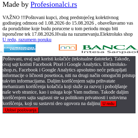
Made by
Profesionalci.rs
VAŽNO !!!Poštovani kupci, zbog predstojećeg kolektivnog
godisnjeg odmora od 1.08.2026 do 15.08.2026 , obaveštavamo vas
da porudzbine koje budu porucene u tom periodu mogu biti
isporučene tek 17.08.2026.Hvala na razumevanju.Elektroluks shop
U redu, razumem poruku
Poštovani, ovaj sajt koristi kolačiće (tekstualne datoteke). Takođe,
ovaj sajt koristi Facebook Pixel i Google Analytics. Elektroluks-
shop.rs, Facebook i Google Analytics apsolutno neće prikupljati
informacije o ličnosti posetioca, niti na drugi način omogućiti pristup
takvim informacijama. Daljim korišćenjem sajta prihvatate
mehanizam korišćenja kolačića koji služe za razvoj i poboljšanje
naše web stranice, kao i usluga koje Vam nudimo. Takođe daljim
korišćenjem sajta saglasni ste sa politikom privatnosti i uslovima
korišćenja, koji su sastavni deo ugovora na daljinu
U redu
Uslovi poslovanja